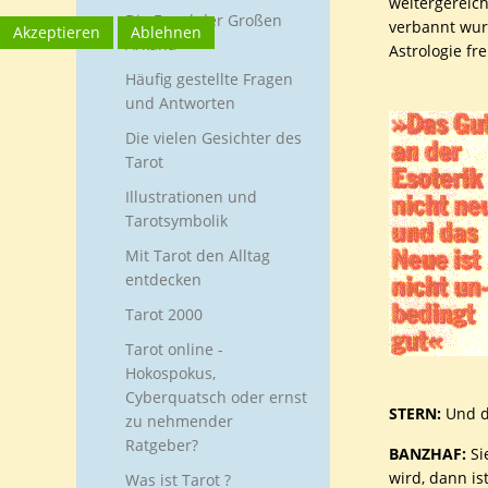
weitergereich
Die Engel der Großen
verbannt wur
Akzeptieren
Ablehnen
Arkana
Astrologie fr
Häufig gestellte Fragen
und Antworten
Die vielen Gesichter des
Tarot
Illustrationen und
Tarotsymbolik
Mit Tarot den Alltag
entdecken
Tarot 2000
Tarot online -
Hokospokus,
Cyberquatsch oder ernst
STERN:
Und d
zu nehmender
Ratgeber?
BANZHAF:
Si
wird, dann is
Was ist Tarot ?