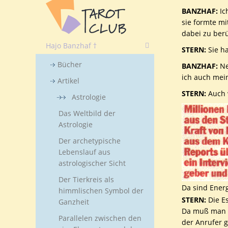
BANZHAF:
Ic
sie formte m
dabei zu berü
Hajo Banzhaf †
STERN:
Sie h
Bücher
BANZHAF:
Ne
ich auch mein
Artikel
STERN:
Auch w
Astrologie
Das Weltbild der
Astrologie
Der archetypische
Lebenslauf aus
astrologischer Sicht
Der Tierkreis als
Da sind Energ
himmlischen Symbol der
STERN:
Die Es
Ganzheit
Da muß man e
Parallelen zwischen den
der Anrufer 