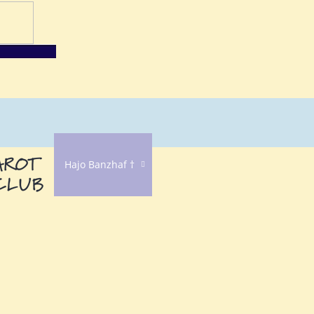
Hajo Banzhaf †