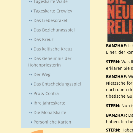
Tageskarte Waite
Tageskarte Crowley
Das Liebesorakel
Das Beziehungsspiel
Das Kreuz
BANZHAF:
Ic
Das keltische Kreuz
Einer, der k
Das Geheimnis der
STERN:
Was Ih
Hohenpriesterin
erklären Sie 
Der Weg
BANZHAF:
Wir
Nietzsche for
Das Entscheidungsspiel
nach oben dr
Pro & Contra
tibetische Gu
Ihre Jahreskarte
STERN:
Nun is
Die Monatskarte
BANZHAF:
Da
haben. Ich be
Persönliche Karten
STERN:
Haben 