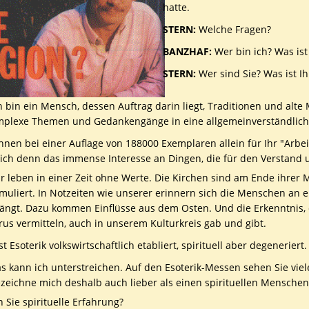
hatte.
STERN:
Welche Fragen?
BANZHAF:
Wer bin ich? Was ist
STERN:
Wer sind Sie? Was ist I
h bin ein Mensch, dessen Auftrag darin liegt, Traditionen und alte
omplexe Themen und Gedankengänge in eine allgemeinverständliche
nen bei einer Auflage von 188000 Exemplaren allein für Ihr "Arbe
sich denn das immense Interesse an Dingen, die für den Verstand u
 leben in einer Zeit ohne Werte. Die Kirchen sind am Ende ihrer Mö
muliert. In Notzeiten wie unserer erinnern sich die Menschen an 
ängt. Dazu kommen Einflüsse aus dem Osten. Und die Erkenntnis, 
rus vermitteln, auch in unserem Kulturkreis gab und gibt.
t Esoterik volkswirtschaftlich etabliert, spirituell aber degeneriert.
s kann ich unterstreichen. Auf den Esoterik-Messen sehen Sie viel
zeichne mich deshalb auch lieber als einen spirituellen Menschen
Sie spirituelle Erfahrung?