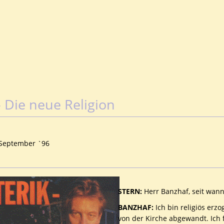
- Die neue Religion
STERN:
Herr Banzhaf, seit wann
BANZHAF:
Ich bin religiös erz
von der Kirche abgewandt. Ich f