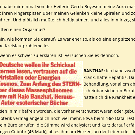
h habe mir einmal von der Heilerin Gerda Boyesen meine Aura mass
it ihren Fingerspitzen über meinen Gelenken kleine Spiralen und 
hren. Und plötzlich mußte ich heftig atmen, und alles in mir zog
atten einen Orgasmus?
in, wie kommen Sie darauf? Es war eher so, als ob eine eng sitzen
e Kreislaufprobleme los.
enn es schwer zu erklären ist. Versuchen Sie es dennoch.
BANZHAF:
Ich habe zwölf
krank, hatte Hepatitis. D
Behandlung, vor allem ab
scheinbar sicheren Beru
hatte sich die Krankheit e
ien in mir befreit worden, die vorher verschüttet waren oder ge
oterik vermag angeblich noch viel mehr. Etwa beim "Bio-Data-Test
in Büro anrufen, die Stimme wird analysiert und kurz darauf erfä
gegen Gebühr (46 Mark), ob es ihm am Herzen, an der Leber oder d