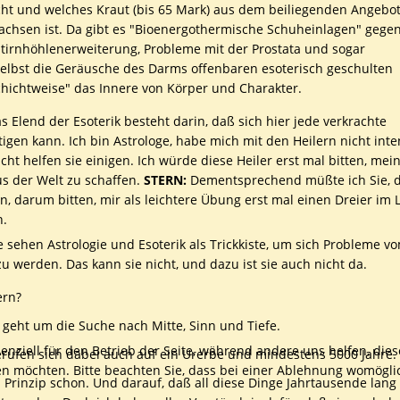
cht und welches Kraut (bis 65 Mark) aus dem beiliegenden Angebo
chsen ist. Da gibt es "Bioenergothermische Schuheinlagen" gege
Stirnhöhlenerweiterung, Probleme mit der Prostata und sogar
elbst die Geräusche des Darms offenbaren esoterisch geschulten
chichtweise" das Innere von Körper und Charakter.
s Elend der Esoterik besteht darin, daß sich hier jede verkrachte
tigen kann. Ich bin Astrologe, habe mich mit den Heilern nicht inte
eicht helfen sie einigen. Ich würde diese Heiler erst mal bitten, mei
s der Welt zu schaffen.
STERN:
Dementsprechend müßte ich Sie, 
n, darum bitten, mir als leichtere Übung erst mal einen Dreier im L
n.
e sehen Astrologie und Esoterik als Trickkiste, um sich Probleme v
zu werden. Das kann sie nicht, und dazu ist sie auch nicht da.
rn?
 geht um die Suche nach Mitte, Sinn und Tiefe.
senziell für den Betrieb der Seite, während andere uns helfen, di
rufen sich dabei auch auf ein Urerbe und mindestens 5000 Jahre.
sen möchten. Bitte beachten Sie, dass bei einer Ablehnung womöglic
 Prinzip schon. Und darauf, daß all diese Dinge Jahrtausende lang 