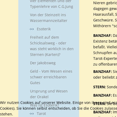
vier Elementen und der
Nieren gebri
Typenlehre von C.G.Jung
dagegen gewa
Haarausfall, 
Von der Steinzeit ins
Geschwüre. S
Wassermannzeitalter
Mithörern "s
Esoterik
BANZHAF:
Da
Freiheit auf dem
Existenz betä
Schicksalsweg - oder
befaßt. Viell
was steht wirklich in den
Schnupfen au
Sternen (Karten)?
Tarot-Experte
Der Jakobsweg
zu offenbare
Geld - Vom Wesen eines
BANZHAF:
Si
schwer erreichbaren
oder beliebt 
Gutes
STERN:
Sonde
Ursprung und Wesen
BANZHAF:
Es
der Orakel
Wir nutzen Cookies auf unserer Website. Einige von ihnen sind es
STERN:
Sie be
Was ist Esoterik?
Cookies). Sie können selbst entscheiden, ob Sie die Cookies zulas
BANZHAF:
Im
Tarot
stehen.