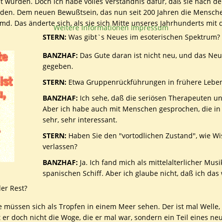
t wurden. Doch ich habe volles Verständnis dafür, daß sie nach de
den. Dem neuen Bewußtsein, das nun seit 200 Jahren die Menschen 
emd. Das änderte sich, als sie sich Mitte unseres Jahrhunderts mi
Weitere Informationen
Impressum
STERN:
Was gibt`s Neues im esoterischen Spektrum?
BANZHAF:
Das Gute daran ist nicht neu, und das Neue
gegeben.
STERN:
Etwa Gruppenrückführungen in frühere Leben 
BANZHAF:
Ich sehe, daß die seriösen Therapeuten un
Aber ich habe auch mit Menschen gesprochen, die in 
sehr, sehr interessant.
STERN:
Haben Sie den "vortodlichen Zustand", wie W
verlassen?
BANZHAF:
Ja. Ich fand mich als mittelalterlicher Mus
spanischen Schiff. Aber ich glaube nicht, daß ich das w
er Rest?
e müssen sich als Tropfen in einem Meer sehen. Der ist mal Welle,
t er doch nicht die Woge, die er mal war, sondern ein Teil eines