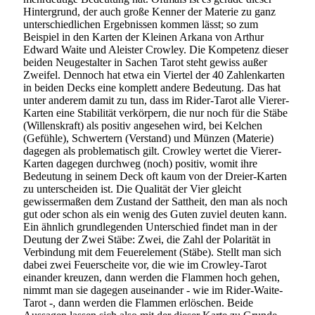
Hintergrund, der auch große Kenner der Materie zu ganz
unterschiedlichen Ergebnissen kommen lässt; so zum
Beispiel in den Karten der Kleinen Arkana von Arthur
Edward Waite und Aleister Crowley. Die Kompetenz dieser
beiden Neugestalter in Sachen Tarot steht gewiss außer
Zweifel. Dennoch hat etwa ein Viertel der 40 Zahlenkarten
in beiden Decks eine komplett andere Bedeutung. Das hat
unter anderem damit zu tun, dass im Rider-Tarot alle Vierer-
Karten eine Stabilität verkörpern, die nur noch für die Stäbe
(Willenskraft) als positiv angesehen wird, bei Kelchen
(Gefühle), Schwertern (Verstand) und Münzen (Materie)
dagegen als problematisch gilt. Crowley wertet die Vierer-
Karten dagegen durchweg (noch) positiv, womit ihre
Bedeutung in seinem Deck oft kaum von der Dreier-Karten
zu unterscheiden ist. Die Qualität der Vier gleicht
gewissermaßen dem Zustand der Sattheit, den man als noch
gut oder schon als ein wenig des Guten zuviel deuten kann.
Ein ähnlich grundlegenden Unterschied findet man in der
Deutung der Zwei Stäbe: Zwei, die Zahl der Polarität in
Verbindung mit dem Feuerelement (Stäbe). Stellt man sich
dabei zwei Feuerscheite vor, die wie im Crowley-Tarot
einander kreuzen, dann werden die Flammen hoch gehen,
nimmt man sie dagegen auseinander - wie im Rider-Waite-
Tarot -, dann werden die Flammen erlöschen. Beide