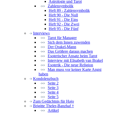
Astrologie und Tarot
Zahlensymbolik
Heft 89 - Zahlensymbolik
Heft 90 - Die Null
Heft 91 - Die Eins
Heft 92 - Die Zwei
Heft 95 - Die Fünf
Interviews
Tarot für Manager
Sich dem Innen zuwenden
Der Orakel-Mann
Das Größere daraus machen
Esoterischer Ansatz beim Tarot
Interview mit Elisabeth van Brakel
Esoterik - Die neue Religion
Man muss vor keiner Karte Angst
haben
Kondolenzbuch
Seite 2
Seite 3
Seite 4
Seite 5
Zum Gedächtnis für Hajo
Brigitte Theler-Banzhaf †
Artikel