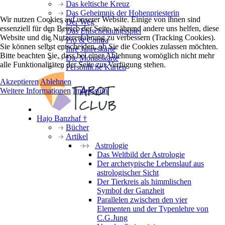
Das keltische Kreuz
Das Geheimnis der Hohenpriesterin
Wir nutzen Cookies auf unserer Website. Einige von ihnen sind
Der Weg
essenziell für den Betrieb der Seite, während andere uns helfen, diese
Das Entscheidungsspiel
Website und die Nutzererfahrung zu verbessern (Tracking Cookies).
Pro & Contra
Sie können selbst entscheiden, ob Sie die Cookies zulassen möchten.
Ihre Jahreskarte
Bitte beachten Sie, dass bei einer Ablehnung womöglich nicht mehr
Die Monatskarte
alle Funktionalitäten der Seite zur Verfügung stehen.
Persönliche Karten
Akzeptieren
Ablehnen
Weitere Informationen
Impressum
Hajo Banzhaf †
Bücher
Artikel
Astrologie
Das Weltbild der Astrologie
Der archetypische Lebenslauf aus
astrologischer Sicht
Der Tierkreis als himmlischen
Symbol der Ganzheit
Parallelen zwischen den vier
Elementen und der Typenlehre von
C.G.Jung