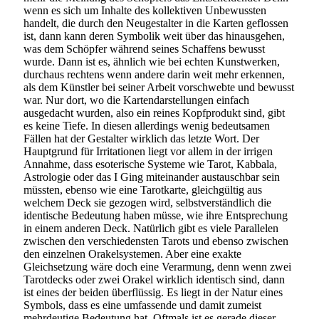
wenn es sich um Inhalte des kollektiven Unbewussten
handelt, die durch den Neugestalter in die Karten geflossen
ist, dann kann deren Symbolik weit über das hinausgehen,
was dem Schöpfer während seines Schaffens bewusst
wurde. Dann ist es, ähnlich wie bei echten Kunstwerken,
durchaus rechtens wenn andere darin weit mehr erkennen,
als dem Künstler bei seiner Arbeit vorschwebte und bewusst
war. Nur dort, wo die Kartendarstellungen einfach
ausgedacht wurden, also ein reines Kopfprodukt sind, gibt
es keine Tiefe. In diesen allerdings wenig bedeutsamen
Fällen hat der Gestalter wirklich das letzte Wort. Der
Hauptgrund für Irritationen liegt vor allem in der irrigen
Annahme, dass esoterische Systeme wie Tarot, Kabbala,
Astrologie oder das I Ging miteinander austauschbar sein
müssten, ebenso wie eine Tarotkarte, gleichgültig aus
welchem Deck sie gezogen wird, selbstverständlich die
identische Bedeutung haben müsse, wie ihre Entsprechung
in einem anderen Deck. Natürlich gibt es viele Parallelen
zwischen den verschiedensten Tarots und ebenso zwischen
den einzelnen Orakelsystemen. Aber eine exakte
Gleichsetzung wäre doch eine Verarmung, denn wenn zwei
Tarotdecks oder zwei Orakel wirklich identisch sind, dann
ist eines der beiden überflüssig. Es liegt in der Natur eines
Symbols, dass es eine umfassende und damit zumeist
mehrdeutige Bedeutung hat. Oftmals ist es gerade dieser