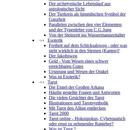
Der archetypische Lebenslauf aus
astrologischer Sicht
Der Tierkreis als himmlischen Symbol der
Ganzheit
Parallelen zwischen den vier Elementen
und der Typenlehre von C.G.Jung
Von der Steinzeit ins Wassermannzeitalter
Esoterik
Freiheit auf dem Schicksalsweg - oder was
steht wirklich in den Sternen (Karten)?
Der Jakobsweg
Geld - Vom Wesen eines schwer
erreichbaren Gutes
Ursprung und Wesen der Orakel
Was ist Esoterik?
Tarot
Die Engel der Großen Arkana
Häufig gestellte Fragen und Antworten
Die vielen Gesichter des Tarot
Illustrationen und Tarotsymbolik
Mit Tarot den Alltag entdecken
Tarot 2000
Tarot online - Hokospokus, Cyberquatsch
oder ernst zu nehmender Ratgeber?
Was ist Tarot ?