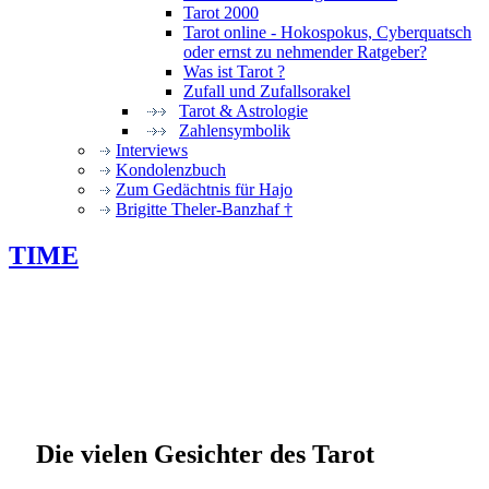
Tarot 2000
Tarot online - Hokospokus, Cyberquatsch
oder ernst zu nehmender Ratgeber?
Was ist Tarot ?
Zufall und Zufallsorakel
Tarot & Astrologie
Zahlensymbolik
Interviews
Kondolenzbuch
Zum Gedächtnis für Hajo
Brigitte Theler-Banzhaf †
TIME
Die vielen Gesichter des Tarot