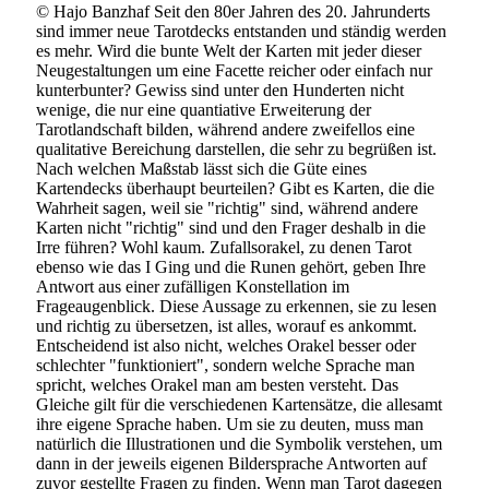
© Hajo Banzhaf Seit den 80er Jahren des 20. Jahrunderts
sind immer neue Tarotdecks entstanden und ständig werden
es mehr. Wird die bunte Welt der Karten mit jeder dieser
Neugestaltungen um eine Facette reicher oder einfach nur
kunterbunter? Gewiss sind unter den Hunderten nicht
wenige, die nur eine quantiative Erweiterung der
Tarotlandschaft bilden, während andere zweifellos eine
qualitative Bereichung darstellen, die sehr zu begrüßen ist.
Nach welchen Maßstab lässt sich die Güte eines
Kartendecks überhaupt beurteilen? Gibt es Karten, die die
Wahrheit sagen, weil sie "richtig" sind, während andere
Karten nicht "richtig" sind und den Frager deshalb in die
Irre führen? Wohl kaum. Zufallsorakel, zu denen Tarot
ebenso wie das I Ging und die Runen gehört, geben Ihre
Antwort aus einer zufälligen Konstellation im
Frageaugenblick. Diese Aussage zu erkennen, sie zu lesen
und richtig zu übersetzen, ist alles, worauf es ankommt.
Entscheidend ist also nicht, welches Orakel besser oder
schlechter "funktioniert", sondern welche Sprache man
spricht, welches Orakel man am besten versteht. Das
Gleiche gilt für die verschiedenen Kartensätze, die allesamt
ihre eigene Sprache haben. Um sie zu deuten, muss man
natürlich die Illustrationen und die Symbolik verstehen, um
dann in der jeweils eigenen Bildersprache Antworten auf
zuvor gestellte Fragen zu finden. Wenn man Tarot dagegen