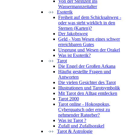
Von der Steinzeit ins
Wassermannzeitalter
Esoterik
Freiheit auf dem Schicksalsweg -
oder was steht wirklich in den
Sternen (Karten)?
Der Jakobsweg
Geld - Vom Wesen eines schwer
erreichbaren Gutes
Ursprung und Wesen der Orakel
Was ist Esoterik?
Tarot
Die Engel der Großen Arkana
Häufig gestellte Fragen und
Antworten
Die vielen Gesichter des Tarot
Illustrationen und Tarotsymbolik
Mit Tarot den Alltag entdecken
Tarot 2000
Tarot online - Hokospokus,
Cyberquatsch oder ernst zu
nehmender Ratgeber?
Was ist Tarot ?
Zufall und Zufallsorakel
Tarot & Astrologie