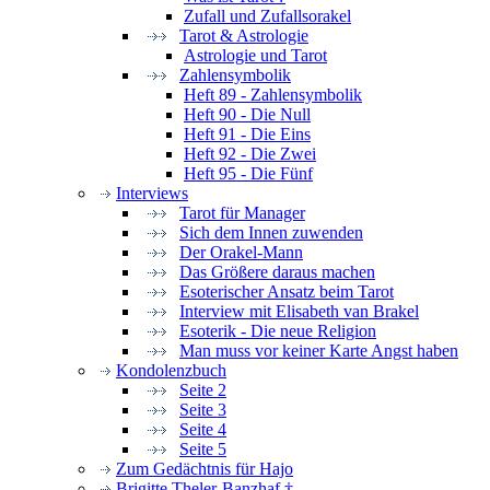
Zufall und Zufallsorakel
Tarot & Astrologie
Astrologie und Tarot
Zahlensymbolik
Heft 89 - Zahlensymbolik
Heft 90 - Die Null
Heft 91 - Die Eins
Heft 92 - Die Zwei
Heft 95 - Die Fünf
Interviews
Tarot für Manager
Sich dem Innen zuwenden
Der Orakel-Mann
Das Größere daraus machen
Esoterischer Ansatz beim Tarot
Interview mit Elisabeth van Brakel
Esoterik - Die neue Religion
Man muss vor keiner Karte Angst haben
Kondolenzbuch
Seite 2
Seite 3
Seite 4
Seite 5
Zum Gedächtnis für Hajo
Brigitte Theler-Banzhaf †