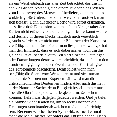
als ein Weisheitsbuch aus alter Zeit betrachtet, das uns in
den 22 Großen Arkana gleich einem Bildband das Wissen
vom Lebensweg des Menschen überliefert, dann macht es
wirklich große Unterschiede, mit welchem Tarotdeck man
sich befasst. Denn auf dieser Ebene wird sofort ersichtlich,
dass diese tiefe Dimension von manchem Neugestalter der
Karten nicht erfasst, vielleicht auch gar nicht erkannt wurde
und deshalb in diesen Decks natürlich auch vergeblich
gesucht würde. Aber nicht nur die Bilderwelt der Karten ist
vielfältig. Je mehr Tarotbücher man liest, um so weniger hat
man den Eindruck, dass es sich dabei immer noch um das
gleiche Orakel handelt. Zum Teil sind einzelne Deutungen
oder Darstellungen derart widersprüchlich, das nicht nur den
Tarotneuling gelegentlicher Zweifel an der Ernsthaftigkeit
des Tarotorakels beschleicht. Denn selbst wenn man
sorgfältig die Spreu vom Weizen trennt und sich nur an
anerkannte Autoren und Experten hält, wird man die
unterschiedlichsten Deutungen finden. Aber auch das liegt
in der Natur der Sache, denn Einigkeit besteht immer nur
über die Oberfläche, die wir alle gleichermaßen sehen
können. Tiefe muss dagegen gedeutet werden. Und je tiefer
die Symbolik der Karten ist, um so weiter können die
Deutungen voneinander abweichen und dennoch richtig
sein. Bei einer wirklich tiefen Symbolik, ist nicht einmal
mehr die Meinung des Schöpfers das Entscheidende. Denn