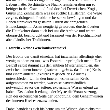
Lebens hatte. So drängte die Nachkriegsgeneration um so
heftiger in den Osten und fand dort bei Derwischen, Yogis,
Gurus und Zenmeistern was sie suchte: Heilslehren, die Wege
zeigten, drängende Probleme besser zu bewältigen und das
Leben sinnvoller zu gestalten. Durch die anregenden
Entdeckungen in Asien neugierig geworden, durchstöberten
die Heimkehrer dann auch bei uns die Archive und waren
überrascht, beeindruckt und fasziniert von der Reichhaltigkeit
abendländischer Traditionen.
Esoterik - keine Geheimniskrämerei
Der Boom, der damit einsetzte, hat inzwischen allerdings eher
wenig mit dem zu tun,. was Esoterik ursprünglich meint. Der
Begriff selbst stammt aus den antiken Mysterienschulen, die
zwischen einem inneren (esoteros =
griech.
das Innere) Kreis
und einem äußeren (exoteros =
griech.
das Äußere)
unterschieden. Um in den inneren, esoterischen Kreis
aufgenommen zu werden, war es selbstverständlich
notwendig, zuvor das äußere, exoterische Wissen erlernt zu
haben. Erst dadurch erlangte der Myste die Voraussetzung,
sich der esoterischen Seite der Schöpfung, dem Geheimwissen
des inneren Kreises zuzuwenden.
Dabei handelt es sich bis heute um ein Wissen, das nichts mit