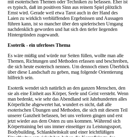
mit esoterischen Themen oder Techniken zu befassen. Eher ist
es typisch, daß im positiven Sinn aus reinem Spiel plötzlich
Ernst wird. Gerade weil etwa Tarot auch in der Hand des
Laien zu wirklich verblüffenden Ergebnissen und Aussagen
führen kann, ist so mancher über den spielerischen Umgang
nachdenklich geworden und hat sich den tiefer liegenden
Hintergründen zugewandt.
Esoterik - ein uferloses Thema
Es wäre müßig und würde nur Seiten füllen, wollte man alle
Themen, Richtungen und Methoden erfassen und beschreiben,
die sich heute esoterisch nennen. Um dennoch einen Überblick
über diese Landschaft zu geben, mag folgende Orientierung
hilfreich sein.
Esoterik wendet sich natürlich an den ganzen Menschen, den
sie als eine Einheit aus Körper, Seele und Geist versteht. Wenn
man bedenkt, wie sehr das Abendland seit Jahrhunderten alles
Körperliche abgewertet hat, wundert es nicht, daß alle
esoterischen Übungen und Methoden, die sich mit diesem Teil
unserer Ganzheit befassen, bei uns verloren gingen und erst
jetzt wieder aus dem Osten zu uns kommen. Während sich
Körpertraining bei uns immer einseitiger zu Leistungssport,
Bodybuilding, Schlankheitskult und einer leichtfüßigen