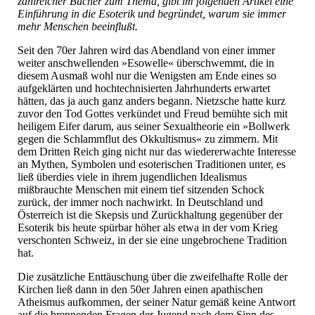
zahlreicher Bücher zum Thema, gibt im folgenden Artikel eine
Einführung in die Esoterik und begründet, warum sie immer
mehr Menschen beeinflußt.
Seit den 70er Jahren wird das Abendland von einer immer
weiter anschwellenden »Esowelle« überschwemmt, die in
diesem Ausmaß wohl nur die Wenigsten am Ende eines so
aufgeklärten und hochtechnisierten Jahrhunderts erwartet
hätten, das ja auch ganz anders begann. Nietzsche hatte kurz
zuvor den Tod Gottes verkündet und Freud bemühte sich mit
heiligem Eifer darum, aus seiner Sexualtheorie ein »Bollwerk
gegen die Schlammflut des Okkultismus« zu zimmern. Mit
dem Dritten Reich ging nicht nur das wiedererwachte Interesse
an Mythen, Symbolen und esoterischen Traditionen unter, es
ließ überdies viele in ihrem jugendlichen Idealismus
mißbrauchte Menschen mit einem tief sitzenden Schock
zurück, der immer noch nachwirkt. In Deutschland und
Österreich ist die Skepsis und Zurückhaltung gegenüber der
Esoterik bis heute spürbar höher als etwa in der vom Krieg
verschonten Schweiz, in der sie eine ungebrochene Tradition
hat.
Die zusätzliche Enttäuschung über die zweifelhafte Rolle der
Kirchen ließ dann in den 50er Jahren einen apathischen
Atheismus aufkommen, der seiner Natur gemäß keine Antwort
auf die brennenden Fragen der Jugend nach dem Sinn des