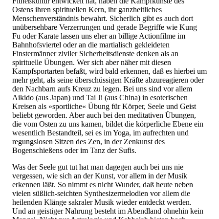
Fitneßkultur entwickelt hat, haben die Kampfkünste des
Ostens ihren spirituellen Kern, ihr ganzheitliches
Menschenverständnis bewahrt. Sicherlich gibt es auch dort
unübersehbare Verzerrungen und gerade Begriffe wie Kung
Fu oder Karate lassen uns eher an billige Actionfilme im
Bahnhofsviertel oder an die martialisch gekleideten
Finstermänner ziviler Sicherheitsdienste denken als an
spirituelle Übungen. Wer sich aber näher mit diesen
Kampfsportarten befaßt, wird bald erkennen, daß es hierbei um
mehr geht, als seine überschüssigen Kräfte abzureagieren oder
den Nachbarn aufs Kreuz zu legen. Bei uns sind vor allem
Aikido (aus Japan) und Tai Ji (aus China) in esoterischen
Kreisen als »sportliche« Übung für Körper, Seele und Geist
beliebt geworden. Aber auch bei den meditativen Übungen,
die vom Osten zu uns kamen, bildet die körperliche Ebene ein
wesentlich Bestandteil, sei es im Yoga, im aufrechten und
regungslosen Sitzen des Zen, in der Zenkunst des
Bogenschießens oder im Tanz der Sufis.
Was der Seele gut tut hat man dagegen auch bei uns nie
vergessen, wie sich an der Kunst, vor allem in der Musik
erkennen läßt. So nimmt es nicht Wunder, daß heute neben
vielen süßlich-seichten Synthesizermelodien vor allem die
heilenden Klänge sakraler Musik wieder entdeckt werden.
Und an geistiger Nahrung besteht im Abendland ohnehin kein