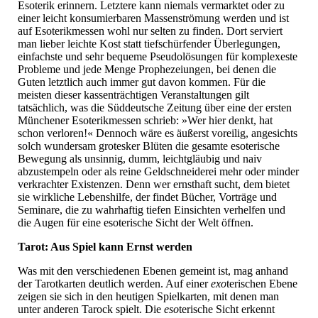
Esoterik erinnern. Letztere kann niemals vermarktet oder zu
einer leicht konsumierbaren Massenströmung werden und ist
auf Esoterikmessen wohl nur selten zu finden. Dort serviert
man lieber leichte Kost statt tiefschürfender Überlegungen,
einfachste und sehr bequeme Pseudolösungen für komplexeste
Probleme und jede Menge Prophezeiungen, bei denen die
Guten letztlich auch immer gut davon kommen. Für die
meisten dieser kassenträchtigen Veranstaltungen gilt
tatsächlich, was die Süddeutsche Zeitung über eine der ersten
Münchener Esoterikmessen schrieb: »Wer hier denkt, hat
schon verloren!« Dennoch wäre es äußerst voreilig, angesichts
solch wundersam grotesker Blüten die gesamte esoterische
Bewegung als unsinnig, dumm, leichtgläubig und naiv
abzustempeln oder als reine Geldschneiderei mehr oder minder
verkrachter Existenzen. Denn wer ernsthaft sucht, dem bietet
sie wirkliche Lebenshilfe, der findet Bücher, Vorträge und
Seminare, die zu wahrhaftig tiefen Einsichten verhelfen und
die Augen für eine esoterische Sicht der Welt öffnen.
Tarot: Aus Spiel kann Ernst werden
Was mit den verschiedenen Ebenen gemeint ist, mag anhand
der Tarotkarten deutlich werden. Auf einer
exo
terischen Ebene
zeigen sie sich in den heutigen Spielkarten, mit denen man
unter anderen Tarock spielt. Die
eso
terische Sicht erkennt