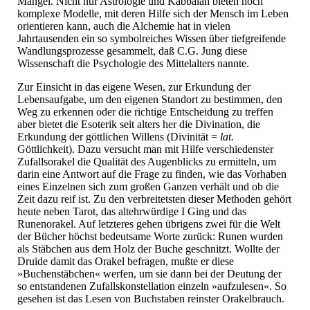
Mangel. Nicht nur Astrologie und Kabbalah bieten hoch
komplexe Modelle, mit deren Hilfe sich der Mensch im Leben
orientieren kann, auch die Alchemie hat in vielen
Jahrtausenden ein so symbolreiches Wissen über tiefgreifende
Wandlungsprozesse gesammelt, daß C.G. Jung diese
Wissenschaft die Psychologie des Mittelalters nannte.
Zur Einsicht in das eigene Wesen, zur Erkundung der
Lebensaufgabe, um den eigenen Standort zu bestimmen, den
Weg zu erkennen oder die richtige Entscheidung zu treffen
aber bietet die Esoterik seit alters her die Divination, die
Erkundung der göttlichen Willens (Divinität =
lat.
Göttlichkeit). Dazu versucht man mit Hilfe verschiedenster
Zufallsorakel die Qualität des Augenblicks zu ermitteln, um
darin eine Antwort auf die Frage zu finden, wie das Vorhaben
eines Einzelnen sich zum großen Ganzen verhält und ob die
Zeit dazu reif ist. Zu den verbreitetsten dieser Methoden gehört
heute neben Tarot, das altehrwürdige I Ging und das
Runenorakel. Auf letzteres gehen übrigens zwei für die Welt
der Bücher höchst bedeutsame Worte zurück: Runen wurden
als Stäbchen aus dem Holz der Buche geschnitzt. Wollte der
Druide damit das Orakel befragen, mußte er diese
»Buchenstäbchen« werfen, um sie dann bei der Deutung der
so entstandenen Zufallskonstellation einzeln »aufzulesen«. So
gesehen ist das Lesen von Buchstaben reinster Orakelbrauch.