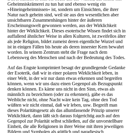
Geheimniskrämerei zu tun hat und ebenso wenig ein
»Hineingeheimnissen« ist, sondern um Einsichten, die ihrer
Natur nach geheim sind, weil sie aus den wesentlichen aber
unsichtbaren Zusammenhängen hinter der äußeren
Erscheinungswelt gewonnen werden, aus der Wirklichkeit
hinter der Wirklichkeit. Dieses esoterische Wissen findet sich in
auffallend ähnlicher Weise in allen Kulturen, ist zweifellos älter
als jede Religion, bildet zumeist deren eigentliche Wurzel und
ist in einigen Fällen bis heute als deren innerster Kern bewahrt
worden. In seinem Zentrum steht die Frage nach dem
Lebensweg des Menschen und nach der Bedeutung des Todes.
Auf das Engste komprimiert besagt der grundlegende Gedanke
der Esoterik, daß wir in einer polaren Wirklichkeit leben, in
einer Welt, in der wir nur dann etwas erkennen und begreifen
können, wenn wir uns dazu einen Gegenpol als Bezugspunkt
denken können. Es käme uns nicht in den Sinn, etwas als
männlich zu bezeichnen (oder zu erkennen), gäbe es das
Weibliche nicht, ohne Nacht wäre kein Tag, ohne den Tod
wüßten wir nicht einmal, daß wir leben, usw. Begreift man
dieses Polaritätsgesetz als das allumfassende Prinzip unserer
Wirklichkeit, dann läßt sich daraus folgerichtig auch auf den
Gegenpol zur Polarität selbst schließen, auf die unvorstellbare
Einheit, die alle Religionen in ihrer Weise mit ihren jeweiligen
Bildern und Symbolen als göttlich und paradiesisch