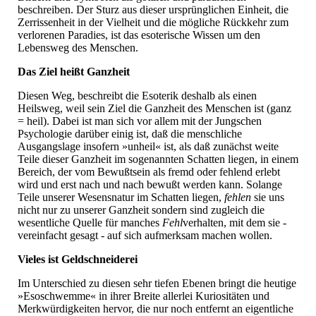
beschreiben. Der Sturz aus dieser ursprünglichen Einheit, die
Zerrissenheit in der Vielheit und die mögliche Rückkehr zum
verlorenen Paradies, ist das esoterische Wissen um den
Lebensweg des Menschen.
Das Ziel heißt Ganzheit
Diesen Weg, beschreibt die Esoterik deshalb als einen
Heilsweg, weil sein Ziel die Ganzheit des Menschen ist (ganz
= heil). Dabei ist man sich vor allem mit der Jungschen
Psychologie darüber einig ist, daß die menschliche
Ausgangslage insofern »unheil« ist, als daß zunächst weite
Teile dieser Ganzheit im sogenannten Schatten liegen, in einem
Bereich, der vom Bewußtsein als fremd oder fehlend erlebt
wird und erst nach und nach bewußt werden kann. Solange
Teile unserer Wesensnatur im Schatten liegen,
fehlen
sie uns
nicht nur zu unserer Ganzheit sondern sind zugleich die
wesentliche Quelle für manches
Fehl
verhalten, mit dem sie -
vereinfacht gesagt - auf sich aufmerksam machen wollen.
Vieles ist Geldschneiderei
Im Unterschied zu diesen sehr tiefen Ebenen bringt die heutige
»Esoschwemme« in ihrer Breite allerlei Kuriositäten und
Merkwürdigkeiten hervor, die nur noch entfernt an eigentliche