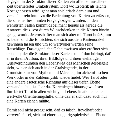
dagegen in der Struktur dieser Karten ein offenbar aus älterer
Zeit überliefertes Orakelsystem. Dort wo Esoterik als leichte
Kost genossen wird, geht man spielerisch damit um und
versucht »rein intuitiv« die Bedeutung von Karten zu erfassen,
die zu einer bestimmten Frage gezogen wurden. In den
wenigsten Fällen kommt dabei mehr heraus als gerade die
Antwort, die zuvor durch Wunschdenken in die Karten hinein
gelegt wurde. Je ernsthafter man sich aber mit Tarot befaßt, um
so tiefer sind die Einsichten, die sich aus dem Kartenorakel
gewinnen lassen und um so wertvoller werden seine
Ratschläge. Das eigentliche Geheimwissen aber eröffnet sich
erst dem, der die Struktur dieser Karten so tief durchdringt, daß
er in ihrem Aufbau, ihrer Bildfolge und ihren vielfältigen
Querverbindungen den Lebensweg des Menschen gespiegelt
sieht, wie er sich auch in der Gralslegende, in der
Grundstruktur von Mythen und Märchen, im alchemistischen
Werk oder in der Zahlenmystik wiederfindet. Wer Tarot oder
eine andere esoterische Richtung auf dieser tiefen Ebene
verstanden hat, ist über das Kartenlegen hinausgewachsen.
Ihm bietet Tarot in allen wichtigen Lebenssituationen eine
wertvolle Orientierungshilfe, ohne daß er sich dazu auch nur
eine Karten ziehen müßte.
Damit soll nicht gesagt sein, daß es falsch, frevelhaft oder
verwerflich sei, sich auf einer neugierig-spielerischen Ebene